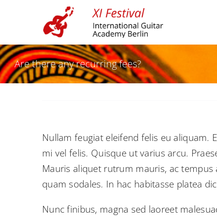
Skip
to
content
Are there any recurring fees?
Nullam feugiat eleifend felis eu aliquam. E
mi vel felis. Quisque ut varius arcu. Praese
Mauris aliquet rutrum mauris, ac tempus arc
quam sodales. In hac habitasse platea di
Nunc finibus, magna sed laoreet malesuada