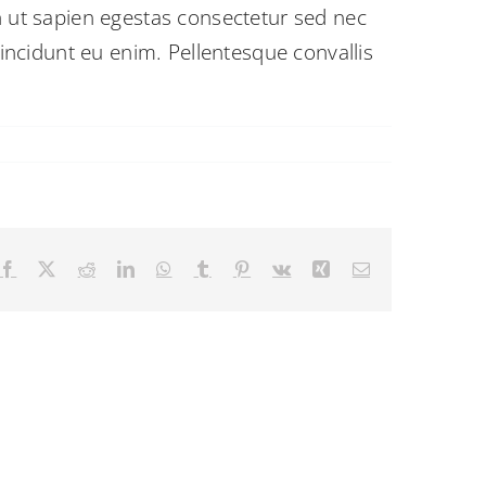
nibh ut sapien egestas consectetur sed nec
tincidunt eu enim. Pellentesque convallis
Facebook
X
Reddit
LinkedIn
WhatsApp
Tumblr
Pinterest
Vk
Xing
E-
Mail