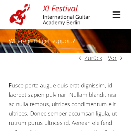
Skip
to
Togg
content
Navi
Where can I get support?
Zurück
Vor
Teilnahme am Festival
Künstler:innen und Lehrende
Fusce porta augue quis erat dignissim, id
laoreet sapien pulvinar. Nullam blandit nisi
Veranstaltungen
ac nulla tempus, ultrices condimentum elit
ultrices. Donec semper accumsan ligula, ut
Ausstellung
rutrum purus ultrices id. Aenean eleifend