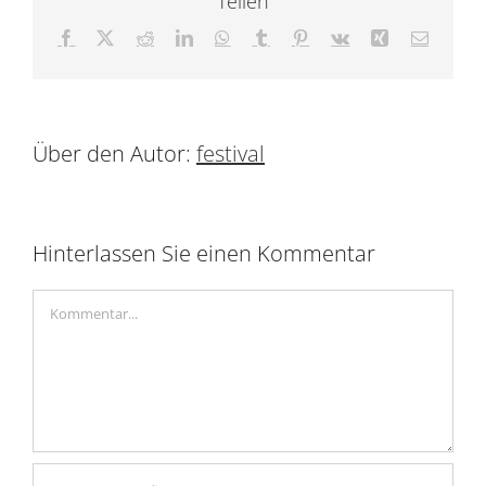
Teilen
Facebook
X
Reddit
LinkedIn
WhatsApp
Tumblr
Pinterest
Vk
Xing
E-
Mail
Über den Autor:
festival
Hinterlassen Sie einen Kommentar
Kommentar